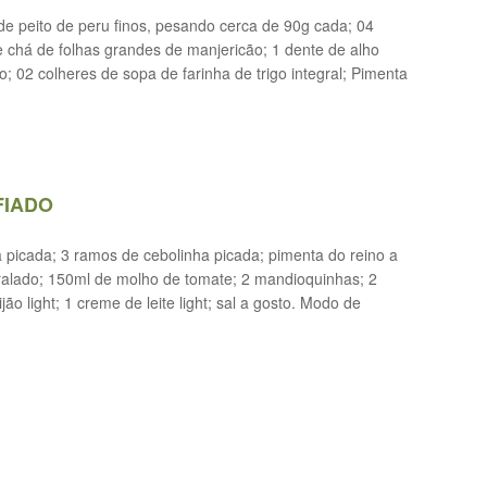
 de peito de peru finos, pesando cerca de 90g cada; 04
e chá de folhas grandes de manjericão; 1 dente de alho
; 02 colheres de sopa de farinha de trigo integral; Pimenta
FIADO
a picada; 3 ramos de cebolinha picada; pimenta do reino a
ralado; 150ml de molho de tomate; 2 mandioquinhas; 2
o light; 1 creme de leite light; sal a gosto. Modo de