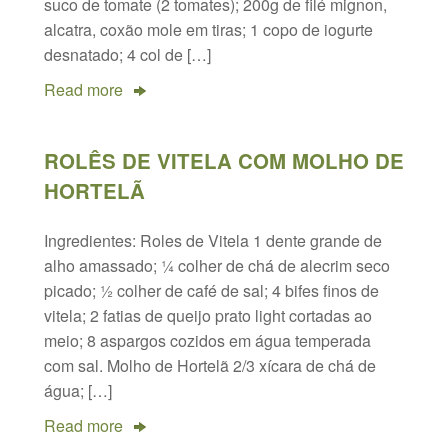
suco de tomate (2 tomates); 200g de filé mignon,
alcatra, coxão mole em tiras; 1 copo de iogurte
desnatado; 4 col de […]
Read more
ROLÊS DE VITELA COM MOLHO DE
HORTELÃ
Ingredientes: Roles de Vitela 1 dente grande de
alho amassado; ¼ colher de chá de alecrim seco
picado; ½ colher de café de sal; 4 bifes finos de
vitela; 2 fatias de queijo prato light cortadas ao
meio; 8 aspargos cozidos em água temperada
com sal. Molho de Hortelã 2/3 xícara de chá de
água; […]
Read more