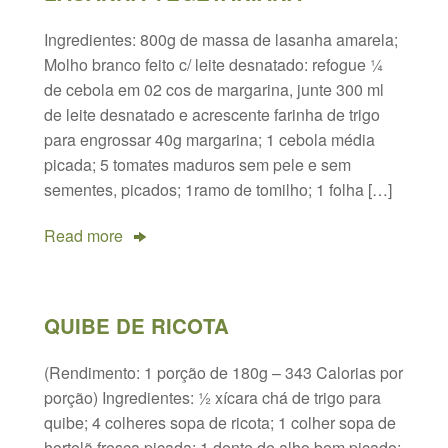
Ingredientes: 800g de massa de lasanha amarela;
Molho branco feito c/ leite desnatado: refogue ¼
de cebola em 02 cos de margarina, junte 300 ml
de leite desnatado e acrescente farinha de trigo
para engrossar 40g margarina; 1 cebola média
picada; 5 tomates maduros sem pele e sem
sementes, picados; 1ramo de tomilho; 1 folha […]
Read more
QUIBE DE RICOTA
(Rendimento: 1 porção de 180g – 343 Calorias por
porção) Ingredientes: ½ xícara chá de trigo para
quibe; 4 colheres sopa de ricota; 1 colher sopa de
hortelã fresca picada; 1 dente de alho bem picado;