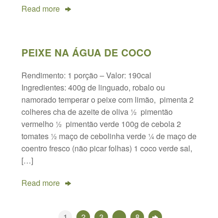
Read more
PEIXE NA ÁGUA DE COCO
Rendimento: 1 porção – Valor: 190cal
Ingredientes: 400g de linguado, robalo ou
namorado temperar o peixe com limão, pimenta 2
colheres cha de azeite de oliva ½ pimentão
vermelho ½ pimentão verde 100g de cebola 2
tomates ½ maço de cebolinha verde ¼ de maço de
coentro fresco (não picar folhas) 1 coco verde sal,
[…]
Read more
1
2
3
…
8